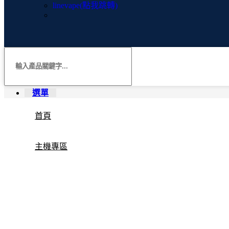
linevape(點我跳轉)
選單
首頁
主機專區