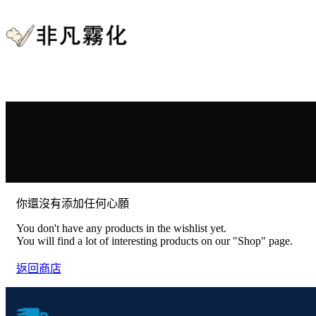
你還沒有添加任何心願
You don't have any products in the wishlist yet.
You will find a lot of interesting products on our "Shop" page.
返回商店