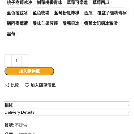
桃子樹莓冰沙
樹莓桃香青味
草莓可樂達
草莓西瓜
藍色拉兹冰
藍色牧場
藍莓粉紅檸檬
西瓜
覆盆子標桃青檸
邁阿密薄荷
酸味芒果菠蘿
酸蘋果冰
香蕉太妃糖冰激淩
黑莓
加入購物車
比較
加入願望清單
描述
Delivery Details
貨號:
不提供