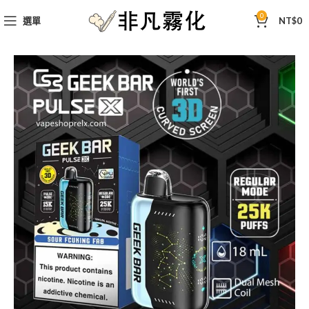
0
選單
NT$
0