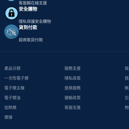
客服賴在線支援
安全購物
隱私保護安全購物
貨到付款
超商取貨付款
產品分類
服務支援
我
一次性電子煙
隱私政策
我
電子煙主機
退換服務
賬
電子煙油
運輸政策
忘
加熱煙
客服支援
物
煙彈