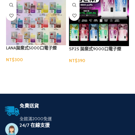
LANA拋棄式5000口電子煙
SP2S 拋棄式9000口電子煙
哩
NT$
NT$
N
選擇規格
選擇規格
免費送貨
全館滿2000免運
24/7 在線支援