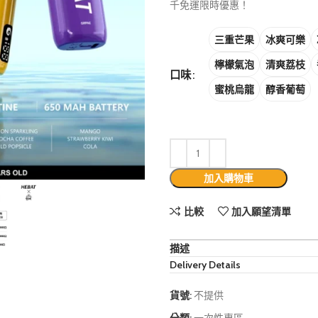
千免運限時優惠！
三重芒果
冰爽可樂
檸檬氣泡
清爽荔枝
口味
蜜桃烏龍
醇香葡萄
加入購物車
比較
加入願望清單
描述
Delivery Details
貨號:
不提供