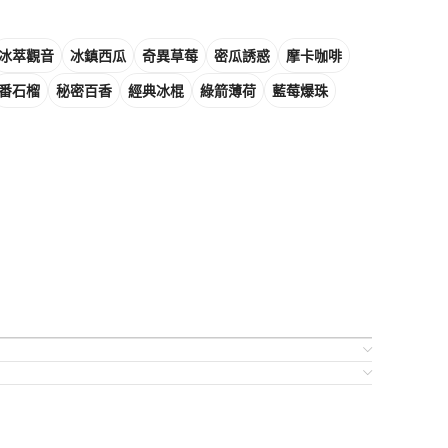
冰萃觀音
冰鎮西瓜
奇異草莓
密瓜誘惑
摩卡咖啡
番石榴
秘密百香
經典冰棍
綠箭薄荷
藍莓爆珠