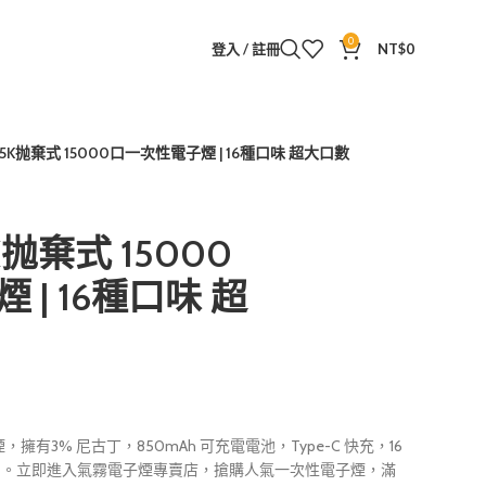
0
登入 / 註冊
NT$
0
15K抛棄式 15000口一次性電子煙 | 16種口味 超大口數
K抛棄式 15000
| 16種口味 超
煙，擁有3% 尼古丁，850mAh 可充電電池，Type-C 快充，16
用。立即進入氣霧電子煙專賣店，搶購人氣一次性電子煙，滿