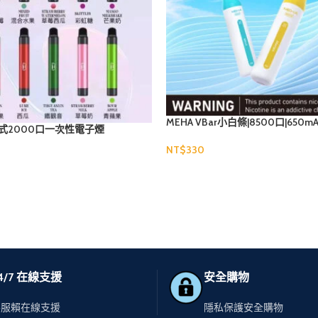
MEHA VBar小白條|8500口|650m
棄式2000口一次性電子煙
NT$
選擇規格
4/7 在線支援
安全購物
客服賴在線支援
隱私保護安全購物