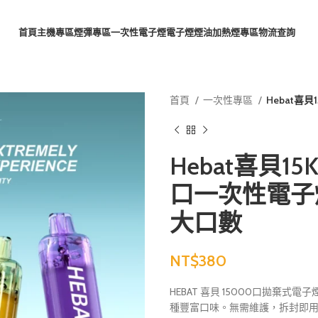
首頁
主機專區
煙彈專區
一次性電子煙
電子煙煙油
加熱煙專區
物流查詢
首頁
一次性專區
Hebat喜貝
Hebat喜貝15
口一次性電子煙 
大口數
NT$
HEBAT 喜貝 15000口拋棄式電子
種豐富口味。無需維護，拆封即