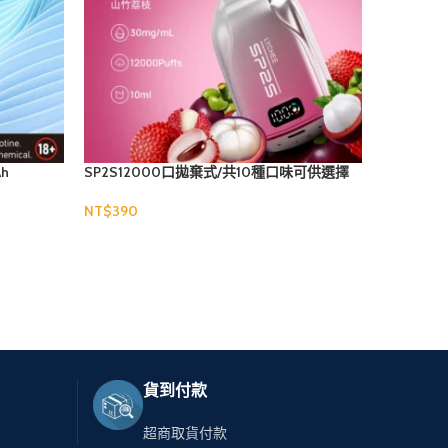
Ah
SP2S12000口拋棄式/共10種口味可供選擇
VAKA奶茶
NT$
NT$
選擇規格
選擇規格
貨到付款
超商取貨付款