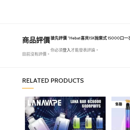
搶先評價 “Hebat喜貝15K抛棄式 15000口一
商品評價
你必須
登入
才能發表評論。
目前沒有評價。
RELATED PRODUCTS
售罄