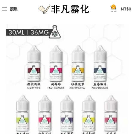
0
選單
NT$
0