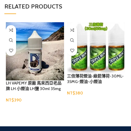
RELATED PRODUCTS
三倍薄荷煙油-綠箭薄荷-30ML-
35MG-煙油-小煙油
LH VAPEMY 原廠 馬來西亞老品
牌 LH 小煙油 LH鹽 30ml 35mg
3
NT$
NT$
N
選擇規格
選擇規格