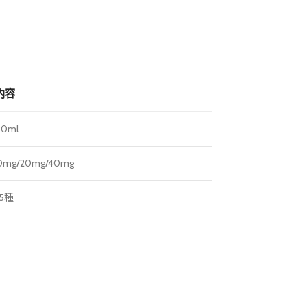
內容
30ml
0mg/20mg/40mg
15種