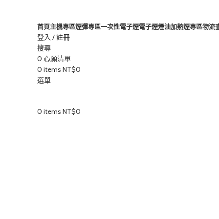
首頁
主機專區
煙彈專區
一次性電子煙
電子煙煙油
加熱煙專區
物流
登入 / 註冊
搜尋
0
心願清單
0
items
NT$
0
選單
0
items
NT$
0