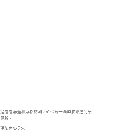
經過層層篩選和嚴格檢測，確保每一滴煙油都達到最
的體驗。
，讓您安心享受。