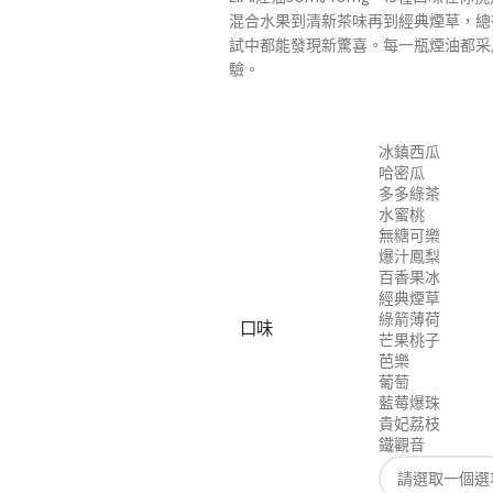
混合水果到清新茶味再到經典煙草，總
試中都能發現新驚喜。每一瓶煙油都采
驗。
冰鎮西瓜
哈密瓜
多多綠茶
水蜜桃
無糖可樂
爆汁鳳梨
百香果冰
經典煙草
綠箭薄荷
口味
芒果桃子
芭樂
葡萄
藍莓爆珠
貴妃荔枝
鐵觀音