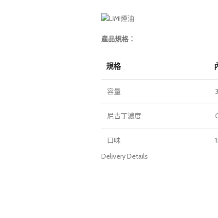
產品規格：
規格
容量
尼古丁濃度
口味
Delivery Details
使用說明：
將煙油滴入電子煙霧化器中。
根據個人喜好調整煙油濃度。