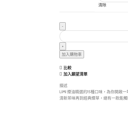
清除
加入購物車
比較
加入願望清單
描述
LIMI 煙油精選的15種口味，為你開
清新茶味再到經典煙草，總有一款能觸