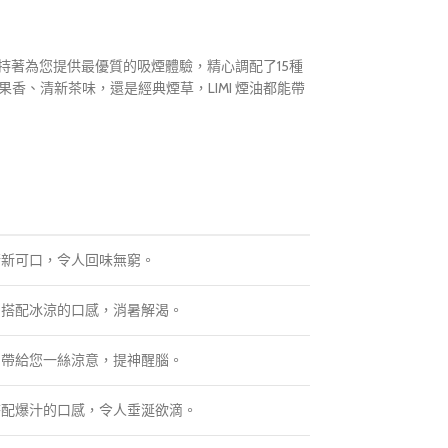
秉持著為您提供最優質的吸煙體驗，精心調配了15種
香、清新茶味，還是經典煙草，LIMI 煙油都能帶
清新可口，令人回味無窮。
，搭配冰涼的口感，消暑解渴。
，帶給您一絲涼意，提神醒腦。
搭配爆汁的口感，令人垂涎欲滴。