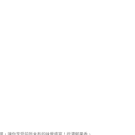
味任你挑選，讓你享受前所未有的味覺盛宴！從濃郁果香、