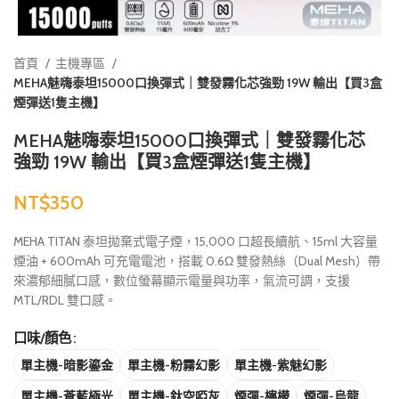
首頁
主機專區
MEHA魅嗨泰坦15000口換彈式｜雙發霧化芯強勁 19W 輸出【買3盒
煙彈送1隻主機】
MEHA魅嗨泰坦15000口換彈式｜雙發霧化芯
強勁 19W 輸出【買3盒煙彈送1隻主機】
NT$
MEHA TITAN 泰坦拋棄式電子煙，15,000 口超長續航、15ml 大容量
煙油 + 600mAh 可充電電池，搭載 0.6Ω 雙發熱絲（Dual Mesh）帶
來濃郁細膩口感，數位螢幕顯示電量與功率，氣流可調，支援
MTL/RDL 雙口感。
口味/顏色
單主機-暗影鎏金
單主機-粉霧幻影
單主機-紫魅幻影
單主機-蒼藍極光
單主機-鈦空啞灰
煙彈-檸檬
煙彈-烏龍