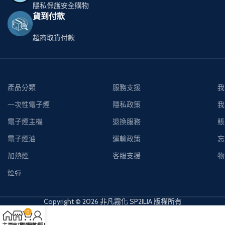
隱私保護安全購物
貨到付款
超商取貨付款
產品分類
服務支援
我
一次性電子煙
隱私政策
我
電子煙主機
退換服務
賬
電子煙油
運輸政策
忘
加熱煙
客服支援
物
煙彈
Copyright © 2026 非凡霧化 SP2ILIA 版權所有
0