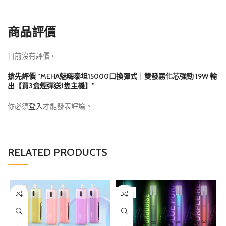
商品評價
目前沒有評價。
搶先評價 “MEHA魅嗨泰坦15000口換彈式｜雙發霧化芯強勁 19W 輸
出【買3盒煙彈送1隻主機】”
你必須
登入
才能發表評論。
RELATED PRODUCTS
售罄