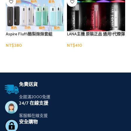
Aspire Fluffi酪梨妹妹套組
LANA主機 原裝正品 通用1代煙彈
NT$
NT$
N
選擇規格
選擇規格
免費送貨
全館滿2000免運
24/7 在線支援
客服賴在線支援
安全購物