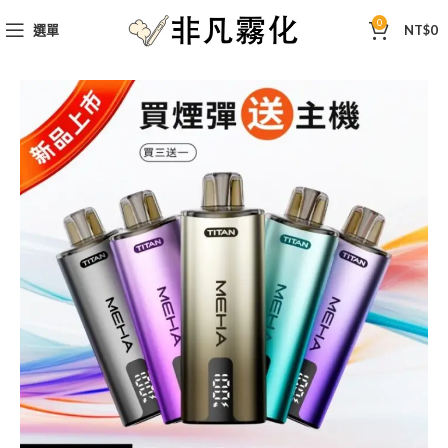
0
選單
NT$
0