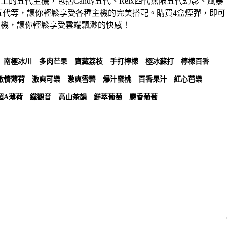
面上的五代主機，包括Candy五代、Relx四代無限五代幻影、風暴
L五代等，讓你輕鬆享受各種主機的完美搭配。購買4盒煙彈，即可
代主機，讓你輕鬆享受雲端飄渺的快感！
南極冰川
多肉芒果
寶藏荔枝
手打檸檬
極冰蘇打
檸檬百香
激情薄荷
激爽可樂
激爽雪碧
爆汁蜜桃
百香果汁
紅心芭樂
超A薄荷
鐵觀音
高山茶韻
鮮萃葡萄
麝香葡萄