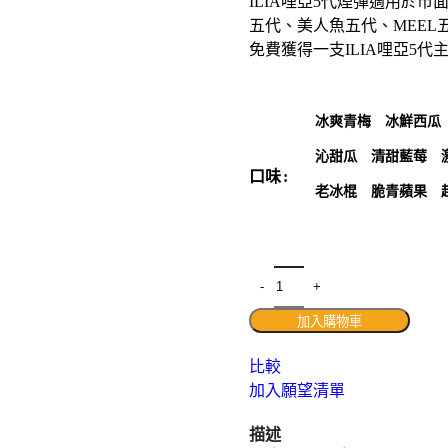
ILIA哩亞5代煙彈適用於市
五代、美人魚五代、MEE
免費獲得一支ILIA哩亞5
冰爽青梅
冰鮮西瓜
沁甜瓜
清甜藍莓
口味
老冰棍
脆青蘋果
加入購物車
比較
加入願望清單
描述