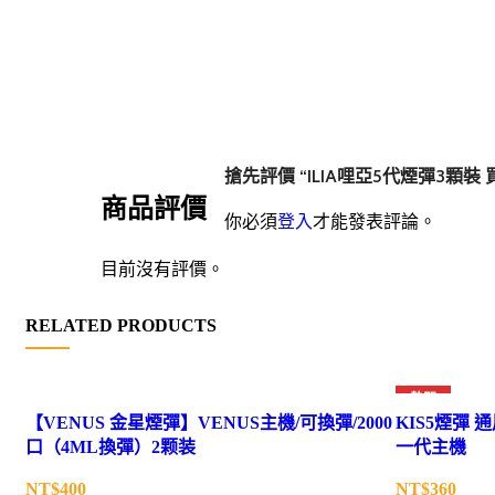
搶先評價 “ILIA哩亞5代煙彈3顆裝
商品評價
你必須
登入
才能發表評論。
目前沒有評價。
RELATED PRODUCTS
熱門
【VENUS 金星煙彈】VENUS主機/可換彈/2000
KIS5煙彈 
口（4ML換彈）2颗装
一代主機
NT$
NT$