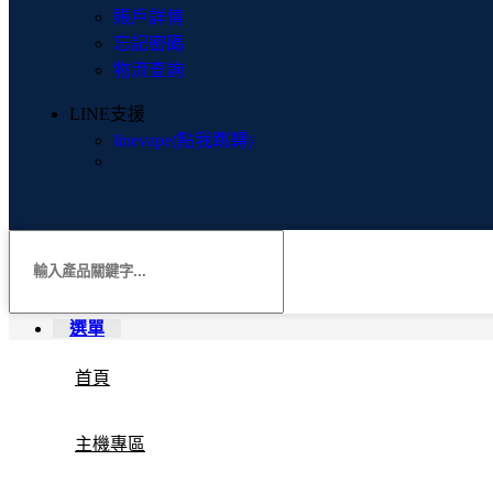
賬戶詳情
忘記密碼
物流查詢
LINE支援
linevape(點我跳轉)
選單
首頁
主機專區