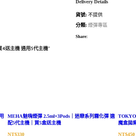
Delivery Details
貨號:
不提供
分類:
煙彈專區
Share:
 買4送主機 通用5代主機”
通用
MEHA魅嗨煙彈 2.5ml×3Pods｜迷戀系列霧化彈 適
TOKYO
配5代主機｜買5盒送主機
魔盒拋
NT$
NT$