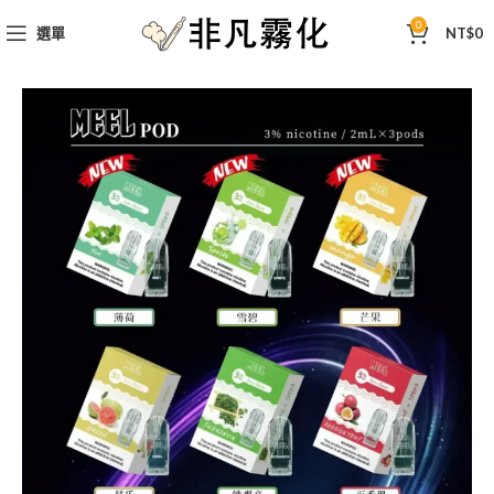
0
選單
NT$
0