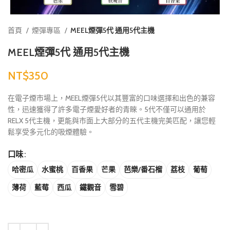
首頁
煙彈專區
MEEL煙彈5代 通用5代主機
MEEL煙彈5代 通用5代主機
NT$
在電子煙市場上，MEEL煙彈5代以其豐富的口味選擇和出色的兼容
性，迅速獲得了許多電子煙愛好者的青睞。5代不僅可以通用於
RELX 5代主機，更能與市面上大部分的五代主機完美匹配，讓您輕
鬆享受多元化的吸煙體驗。
口味
哈密瓜
水蜜桃
百香果
芒果
芭樂/番石榴
荔枝
葡萄
薄荷
藍莓
西瓜
鐵觀音
雪碧