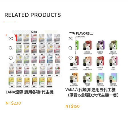
RELATED PRODUCTS
熱門
VAKA六代煙彈 通用五代主機
LANA煙彈 適用各種1代主機
（購買15盒彈送六代主機一隻）
NT$
NT$
N
選擇規格
選擇規格