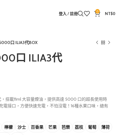
0
登入 / 註冊
NT$
0
00口 ILIA3代BOX
0口 ILIA3代
代，搭載11ml 大容量煙油，提供高達 5000 口的超長使用時
-C 充電接口，方便快速充電，不怕沒電！16種水果口味，總有
檸檬
沙士
百香果
芒果
芭樂
荔枝
葡萄
薄荷