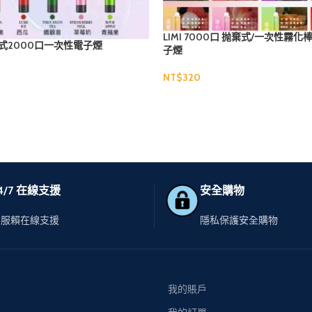
LIMI 7000口 抛棄式/一次性霧化
棄式2000口一次性電子煙
子煙
NT$
選擇規格
4/7 在線支援
安全購物
客服賴在線支援
隱私保護安全購物
我的賬戶