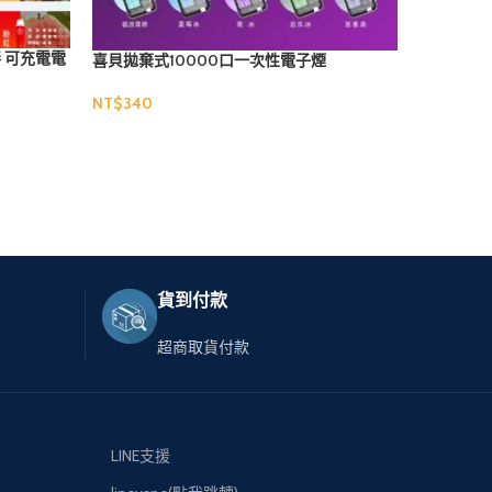
梟客拋棄式
棒 可充電電
喜貝拋棄式10000口一次性電子煙
NT$
NT$
選擇規格
選擇規格
貨到付款
超商取貨付款
LINE支援