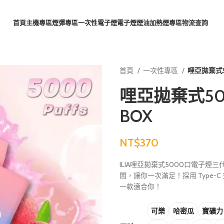
首頁
主機專區
煙彈專區
一次性電子煙
電子煙煙油
加熱煙專區
物流查詢
首頁
一次性專區
哩亞拋棄式50
哩亞拋棄式500
BOX
NT$
ILIA哩亞拋棄式5000口電子煙三
間，讓你一次滿足！採用 Type
一款適合你！
可樂
哈密瓜
寶礦力