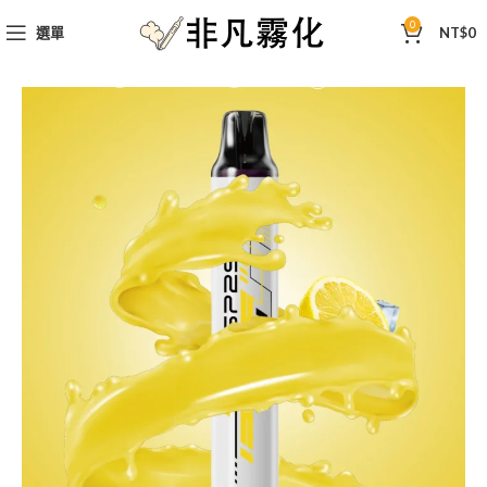
0
選單
NT$
0