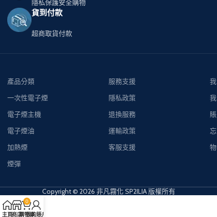
隱私保護安全購物
貨到付款
超商取貨付款
產品分類
服務支援
我
一次性電子煙
隱私政策
我
電子煙主機
退換服務
賬
電子煙油
運輸政策
忘
加熱煙
客服支援
物
煙彈
Copyright © 2026 非凡霧化 SP2ILIA 版權所有
0
主頁
商店
購物車
我的賬戶