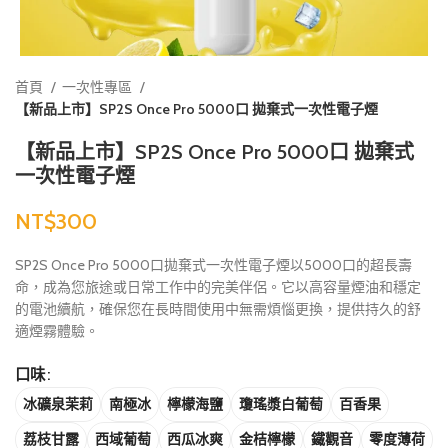
首頁
一次性專區
【新品上市】SP2S Once Pro 5000口 拋棄式一次性電子煙
【新品上市】SP2S Once Pro 5000口 拋棄式
一次性電子煙
NT$
SP2S Once Pro 5000口拋棄式一次性電子煙以5000口的超長壽
命，成為您旅途或日常工作中的完美伴侶。它以高容量煙油和穩定
的電池續航，確保您在長時間使用中無需煩惱更換，提供持久的舒
適煙霧體驗。
口味
冰礦泉茉莉
南極冰
檸檬海鹽
瓊瑤漿白葡萄
百香果
荔枝甘露
西域葡萄
西瓜冰爽
金桔檸檬
鐵觀音
零度薄荷