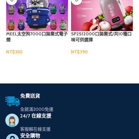
MEEL太空狗7000口拋棄式電子
SP2S12000口拋棄式/共10種口
煙
味可供選擇
NT$
NT$
N
選擇規格
選擇規格
免費送貨
全館滿2000免運
24/7 在線支援
客服賴在線支援
安全購物