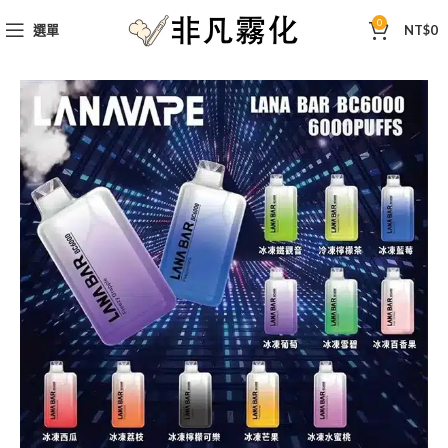
0
選單
NT$
0