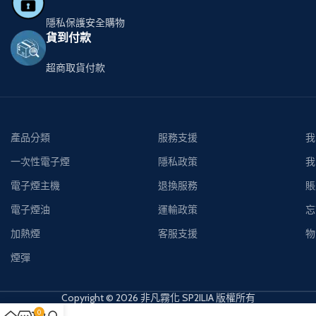
隱私保護安全購物
貨到付款
超商取貨付款
產品分類
服務支援
我
一次性電子煙
隱私政策
我
電子煙主機
退換服務
賬
電子煙油
運輸政策
忘
加熱煙
客服支援
物
煙彈
Copyright © 2026 非凡霧化 SP2ILIA 版權所有
0