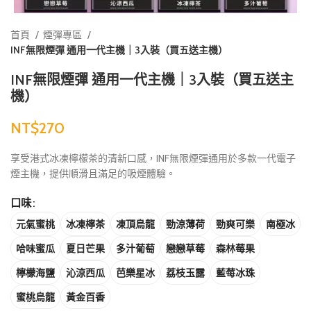
首頁
煙彈專區
INF無限煙彈 通用一代主機｜3入裝（買五送主機）
INF無限煙彈 通用一代主機｜3入裝（買五送主
機）
NT$
享受港式冰凍檸檬茶的清新口感，INF無限煙彈通用於多款一代電子
煙主機，提供順滑且滿足的吸煙體驗。
口味
元氣蜜桃
冰凍檸茶
凍頂烏龍
勁涼薄荷
勁爽可樂
南極冰
哈味蜜瓜
夏日芒果
多汁葡萄
戀戀草莓
森林莓果
檸檬海鹽
沁涼西瓜
芭樂星冰
荔枝玉露
藍莓冰珠
蜜桃烏龍
黃金百香