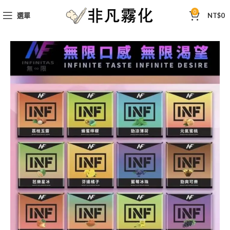
0
選單
NT$
0