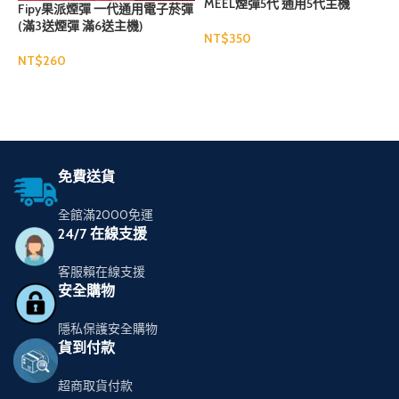
MEEL煙彈5代 通用5代主機
Fipy果派煙彈 一代通用電子菸彈
(滿3送煙彈 滿6送主機)
NT$
N
NT$
選擇規格
選擇規格
免費送貨
全館滿2000免運
24/7 在線支援
客服賴在線支援
安全購物
隱私保護安全購物
貨到付款
超商取貨付款