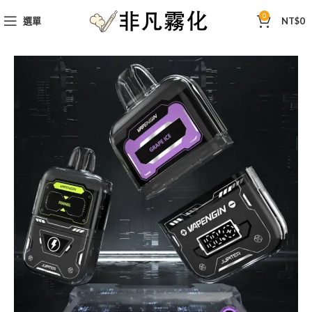
0
選單
NT$
0