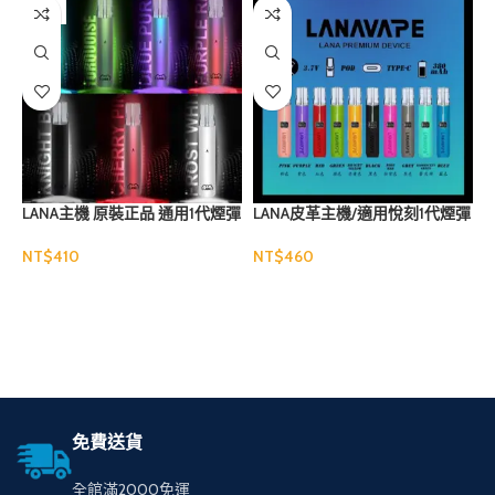
售罄
LANA主機 原裝正品 通用1代煙彈
LANA皮革主機/適用悅刻1代煙彈
R
蠻
NT$
NT$
N
選擇規格
選擇規格
免費送貨
全館滿2000免運