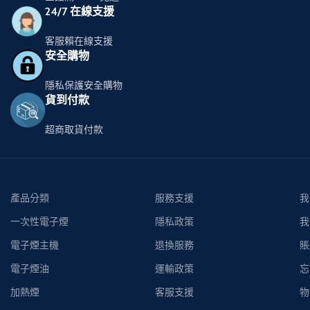
24/7 在線支援
客服賴在線支援
安全購物
隱私保護安全購物
貨到付款
超商取貨付款
產品分類
服務支援
我
一次性電子煙
隱私政策
我
電子煙主機
退換服務
賬
電子煙油
運輸政策
忘
加熱煙
客服支援
物