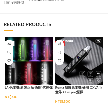
目前沒有評價。
RELATED PRODUCTS
售罄
熱門
LANA主機 原裝正品 通用1代煙彈
Roma R1羅馬主機 通用 OXVA小
蠻牛 XLim pro煙彈
NT$
NT$
N
選擇規格