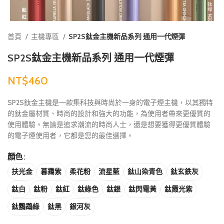
首頁
主機專區
SP2S鈦金主機新品系列 通用一代煙彈
SP2S鈦金主機新品系列 通用一代煙彈
NT$
SP2S鈦金主機是一款集科技與時尚於一身的電子煙主機，以其獨特
的鈦金屬材質、時尚的設計和強大的功能，為使用者帶來更優質的
使用體驗。無論是追求潮流的時尚人士，還是想要獲得更優質體驗
的電子煙使用者，它都是您的最佳選擇。
顏色
扶光金
暮靄紫
柔花粉
流星藍
鈦山染青色
鈦玄鉄灰
鈦白
鈦粉
鈦紅
鈦綠色
鈦銀
鈦閃電黃
鈦霞光紫
鈦鸚鵡綠
鈦黑
銀河灰