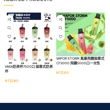
VAPOR STORM 風暴飛霧拋棄式
CF5000 飛霧5000口一次性
VAKA奶茶杯7500口 拋棄式奶茶
杯
NT$
N
選擇規格
NT$
選擇規格