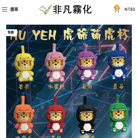
0
選單
NT$
0
售罄