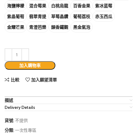
海鹽檸檬
混合莓果
白桃烏龍
百香金果
紫冰蓝莓
紫晶葡萄
翡翠青提
草莓晶鑽
葡萄荔枝
赤玉西瓜
金耀芒果
青澄芭樂
韻香鐵觀
黑金氣泡
加入購物車
比較
加入願望清單
描述
Delivery Details
貨號:
不提供
分類:
一次性專區