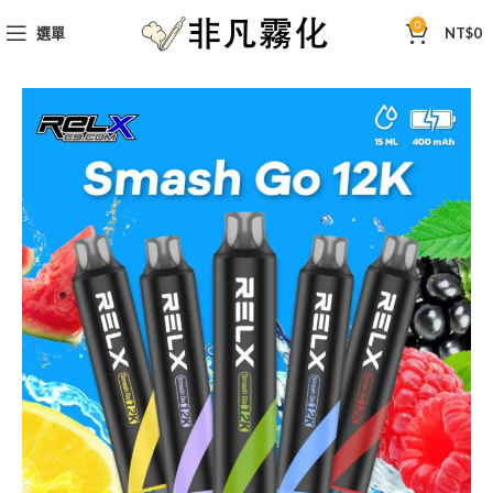
0
選單
NT$
0