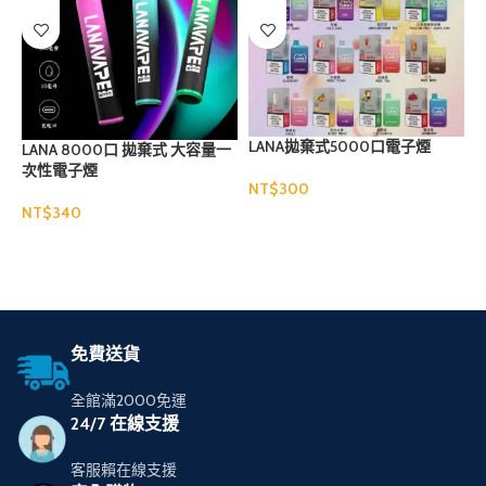
LANA拋棄式5000口電子煙
LANA 8000口 拋棄式 大容量一
次性電子煙
NT$
NT$
N
選擇規格
選擇規格
免費送貨
全館滿2000免運
24/7 在線支援
客服賴在線支援