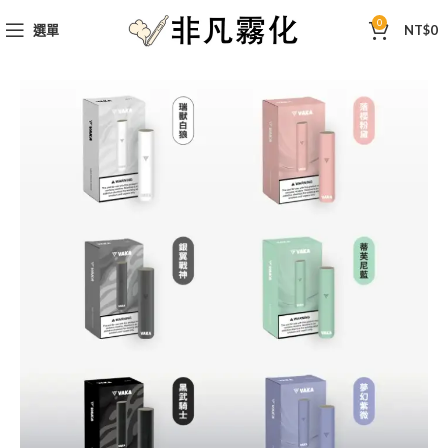
0
選單
NT$
0