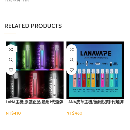
RELATED PRODUCTS
售罄
S
LANA主機 原裝正品 通用1代煙彈
LANA皮革主機/適用悅刻1代煙彈
NT$
NT$
N
選擇規格
選擇規格