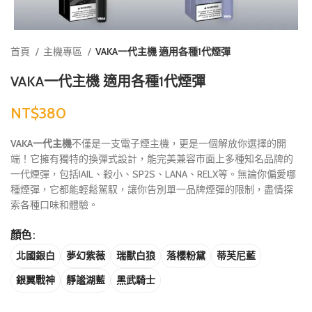
首頁
主機專區
VAKA一代主機 適用各種1代煙彈
VAKA一代主機 適用各種1代煙彈
NT$
VAKA一代主機
不僅是一支電子煙主機，更是一個解放你選擇的開
端！它擁有獨特的換彈式設計，能完美兼容市面上多種知名品牌的
一代煙彈，包括IAIL、殺小、SP2S、LANA、RELX等。無論你偏愛哪
種煙彈，它都能輕鬆駕馭，讓你告別單一品牌煙彈的限制，盡情探
索各種口味和體驗。
顏色
北國銀白
夢幻紫薇
瑞獸白狼
落櫻粉黛
蒂芙尼藍
銀翼戰神
靜謐湖藍
黑武騎士