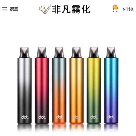
0
選單
NT$
0