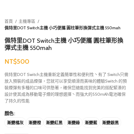
首頁
主機專區
佩特里DOT Switch主機 小巧便攜 圓柱筆形換彈式主機 550mah
佩特里DOT Switch主機 小巧便攜 圓柱筆形換
彈式主機 550mah
NT$
佩特里DOT Switch主機重新定義簡單性和便利性丶有了 Switch只需
放入預裝的成品煙彈，您就可以享受順滑而美味的體驗Switch 的預
裝煙彈有多種的口味可供懸著，確保您總能找到完美的搭配緊湊的
設計使其成為移動電子煙的理想選擇丶而強大的550mAh電池確保
了持久的性能
顏色
漸變橘灰
漸變橙
漸變紅黑
漸變綠
漸變藍
漸變銀黑